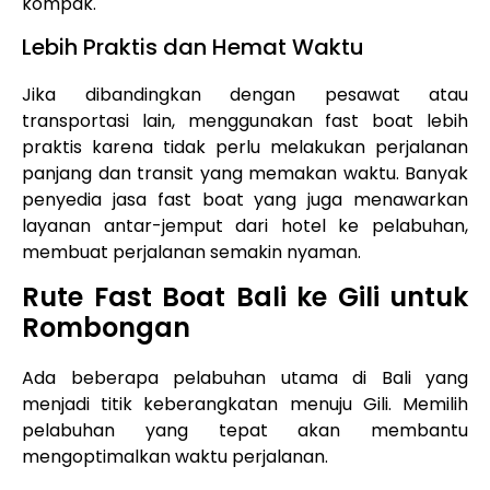
kompak.
Lebih Praktis dan Hemat Waktu
Jika dibandingkan dengan pesawat atau
transportasi lain, menggunakan fast boat lebih
praktis karena tidak perlu melakukan perjalanan
panjang dan transit yang memakan waktu. Banyak
penyedia jasa fast boat yang juga menawarkan
layanan antar-jemput dari hotel ke pelabuhan,
membuat perjalanan semakin nyaman.
Rute Fast Boat Bali ke Gili untuk
Rombongan
Ada beberapa pelabuhan utama di Bali yang
menjadi titik keberangkatan menuju Gili. Memilih
pelabuhan yang tepat akan membantu
mengoptimalkan waktu perjalanan.