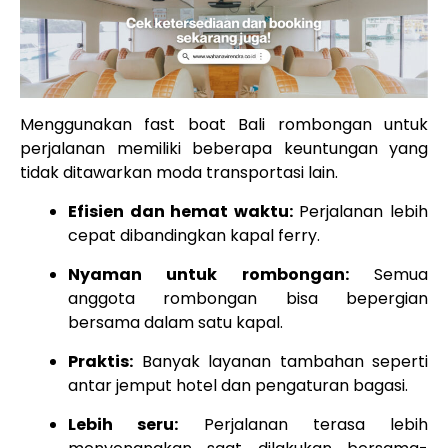
Menggunakan fast boat Bali rombongan untuk
perjalanan memiliki beberapa keuntungan yang
tidak ditawarkan moda transportasi lain.
Efisien dan hemat waktu:
Perjalanan lebih
cepat dibandingkan kapal ferry.
Nyaman untuk rombongan:
Semua
anggota rombongan bisa bepergian
bersama dalam satu kapal.
Praktis:
Banyak layanan tambahan seperti
antar jemput hotel dan pengaturan bagasi.
Lebih seru:
Perjalanan terasa lebih