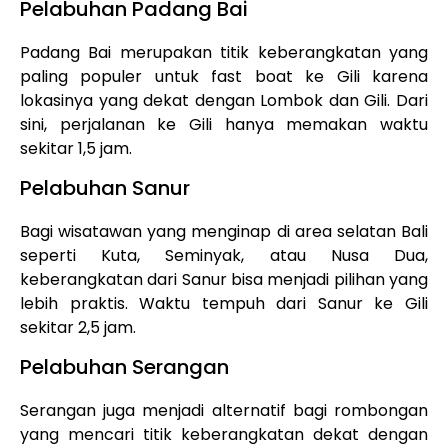
Pelabuhan Padang Bai
Padang Bai merupakan titik keberangkatan yang
paling populer untuk fast boat ke Gili karena
lokasinya yang dekat dengan Lombok dan Gili. Dari
sini, perjalanan ke Gili hanya memakan waktu
sekitar 1,5 jam.
Pelabuhan Sanur
Bagi wisatawan yang menginap di area selatan Bali
seperti Kuta, Seminyak, atau Nusa Dua,
keberangkatan dari Sanur bisa menjadi pilihan yang
lebih praktis. Waktu tempuh dari Sanur ke Gili
sekitar 2,5 jam.
Pelabuhan Serangan
Serangan juga menjadi alternatif bagi rombongan
yang mencari titik keberangkatan dekat dengan