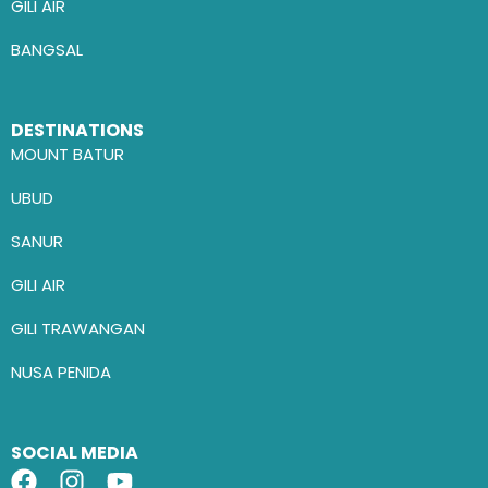
GILI AIR
BANGSAL
DESTINATIONS
MOUNT BATUR
UBUD
SANUR
GILI AIR
GILI TRAWANGAN
NUSA PENIDA
SOCIAL MEDIA