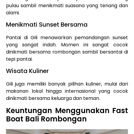
pulau sambil menikmati suasana yang tenang dan
alami.
Menikmati Sunset Bersama
Pantai di Gili menawarkan pemandangan sunset
yang sangat indah. Momen ini sangat cocok
dinikmati bersama rombongan sambil bersantai di
tepi pantai.
Wisata Kuliner
Gili juga memiliki banyak pilihan kuliner, mulai dari
makanan lokal hingga internasional yang cocok
dinikmati bersama keluarga dan teman.
Keuntungan Menggunakan Fast
Boat Bali Rombongan