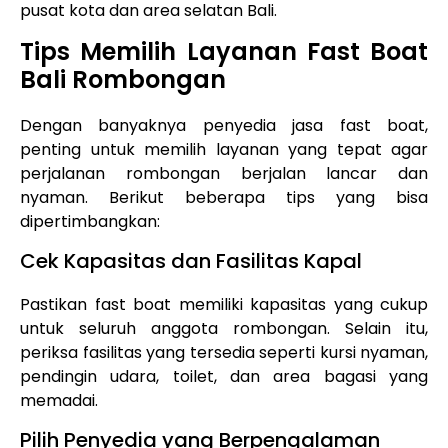
pusat kota dan area selatan Bali.
Tips Memilih Layanan Fast Boat
Bali Rombongan
Dengan banyaknya penyedia jasa fast boat,
penting untuk memilih layanan yang tepat agar
perjalanan rombongan berjalan lancar dan
nyaman. Berikut beberapa tips yang bisa
dipertimbangkan:
Cek Kapasitas dan Fasilitas Kapal
Pastikan fast boat memiliki kapasitas yang cukup
untuk seluruh anggota rombongan. Selain itu,
periksa fasilitas yang tersedia seperti kursi nyaman,
pendingin udara, toilet, dan area bagasi yang
memadai.
Pilih Penyedia yang Berpengalaman