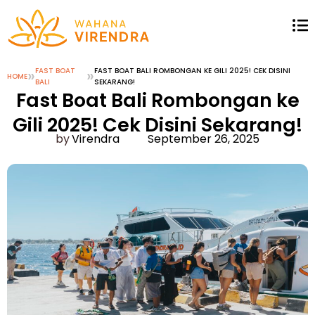
»
FAST BOAT
»
FAST BOAT BALI ROMBONGAN KE GILI 2025! CEK DISINI
HOME
BALI
SEKARANG!
Fast Boat Bali Rombongan ke
Gili 2025! Cek Disini Sekarang!
Virendra
September 26, 2025