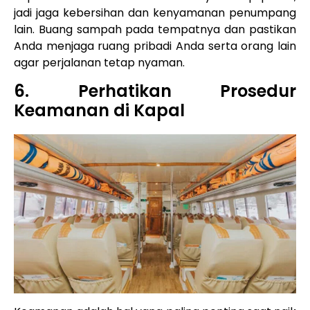
jadi jaga kebersihan dan kenyamanan penumpang
lain. Buang sampah pada tempatnya dan pastikan
Anda menjaga ruang pribadi Anda serta orang lain
agar perjalanan tetap nyaman.
6. Perhatikan Prosedur
Keamanan di Kapal