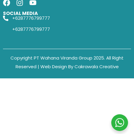
SOCIAL MEDIA
+6287776799777
+6287776799777
Copyright PT Wahana Viranda Group 2025. All Right
Reserved | Web Design By Cakrawala Creative