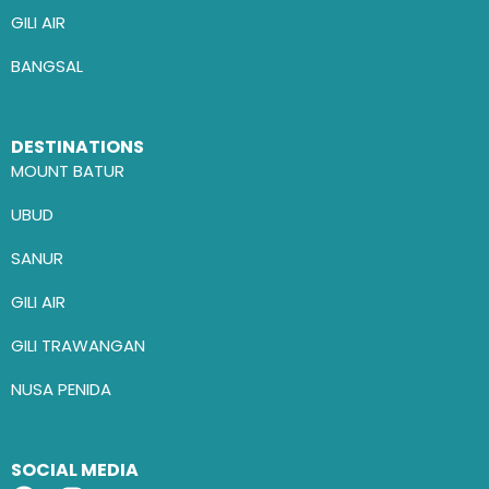
GILI AIR
BANGSAL
DESTINATIONS
MOUNT BATUR
UBUD
SANUR
GILI AIR
GILI TRAWANGAN
NUSA PENIDA
SOCIAL MEDIA