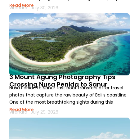
Read More
Virendra
July 30, 2026
3 Mount Agung Photography Tips
Crossing Nusa Penida to Sanur
Nusa Penida to Sanur fast boat transfers offer travel
photos that capture the raw beauty of Bali’s coastline.
One of the most breathtaking sights during this
Read More
Virendra
July 29, 2026