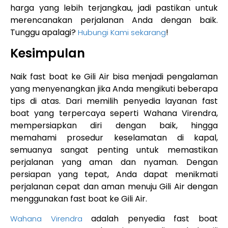
harga yang lebih terjangkau, jadi pastikan untuk
merencanakan perjalanan Anda dengan baik.
Tunggu apalagi?
!
Hubungi Kami sekarang
Kesimpulan
Naik fast boat ke Gili Air bisa menjadi pengalaman
yang menyenangkan jika Anda mengikuti beberapa
tips di atas. Dari memilih penyedia layanan fast
boat yang terpercaya seperti Wahana Virendra,
mempersiapkan diri dengan baik, hingga
memahami prosedur keselamatan di kapal,
semuanya sangat penting untuk memastikan
perjalanan yang aman dan nyaman. Dengan
persiapan yang tepat, Anda dapat menikmati
perjalanan cepat dan aman menuju Gili Air dengan
menggunakan fast boat ke Gili Air.
adalah penyedia fast boat
Wahana Virendra