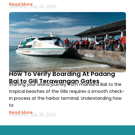
Read More
Virendra
July 26, 2026
How To Verify Boarding At Padang
Bai to Gili Terawangan Gates
Starting your island journey from mainland Bali to the
tropical beaches of the Gilis requires a smooth check-
in process at the harbor terminal. Understanding how
to
Read More
Virendra
July 25, 2026