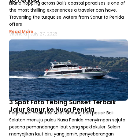
Island hopping across Bali’s coastal paradises is one of
the most thrilling experiences a traveler can have.
Traversing the turquoise waters from Sanur to Penida
offers
Read More
Virendra
July 27, 2026
3 Spot Foto Tebing Sunset Terbaik
Jalur Sanur ke Nusa Penida
Perjalanan melintasi Selat Badung dari pesisir Bali
Selatan menuju pulau Nusa Penida menyimpan sejuta
pesona pemandangan laut yang spektakuler. Selain
menyajikan laut biru yang jernih, penyeberangan