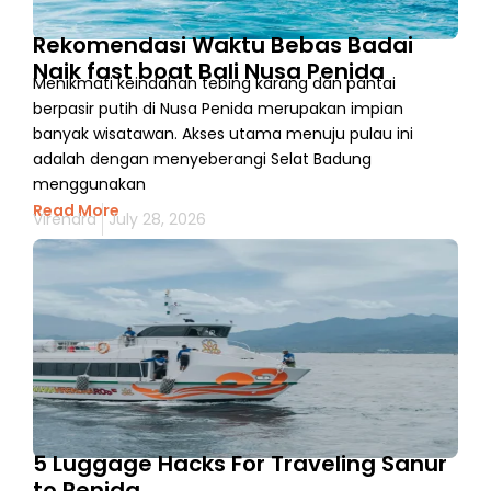
Rekomendasi Waktu Bebas Badai
Naik fast boat Bali Nusa Penida
Menikmati keindahan tebing karang dan pantai
berpasir putih di Nusa Penida merupakan impian
banyak wisatawan. Akses utama menuju pulau ini
adalah dengan menyeberangi Selat Badung
menggunakan
Read More
Virendra
July 28, 2026
5 Luggage Hacks For Traveling Sanur
to Penida