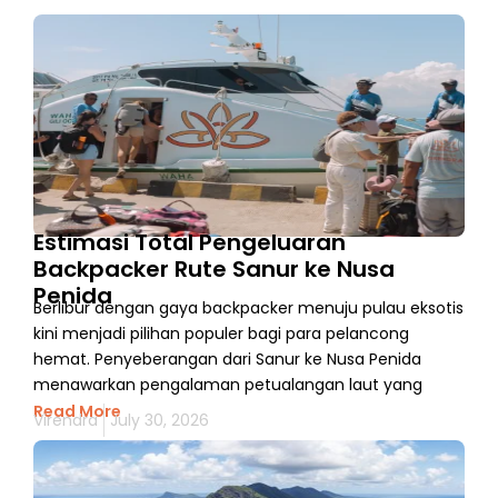
Estimasi Total Pengeluaran
Backpacker Rute Sanur ke Nusa
Penida
Berlibur dengan gaya backpacker menuju pulau eksotis
kini menjadi pilihan populer bagi para pelancong
hemat. Penyeberangan dari Sanur ke Nusa Penida
menawarkan pengalaman petualangan laut yang
Read More
Virendra
July 30, 2026