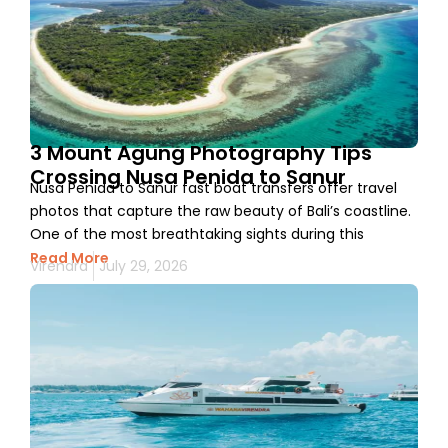
3 Mount Agung Photography Tips
Crossing Nusa Penida to Sanur
Nusa Penida to Sanur fast boat transfers offer travel
photos that capture the raw beauty of Bali’s coastline.
One of the most breathtaking sights during this
Read More
Virendra
July 29, 2026