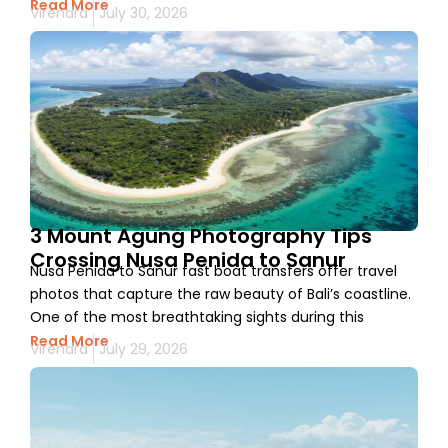
Read More
Virendra
July 30, 2026
3 Mount Agung Photography Tips
Crossing Nusa Penida to Sanur
Nusa Penida to Sanur fast boat transfers offer travel
photos that capture the raw beauty of Bali’s coastline.
One of the most breathtaking sights during this
Read More
Virendra
July 29, 2026