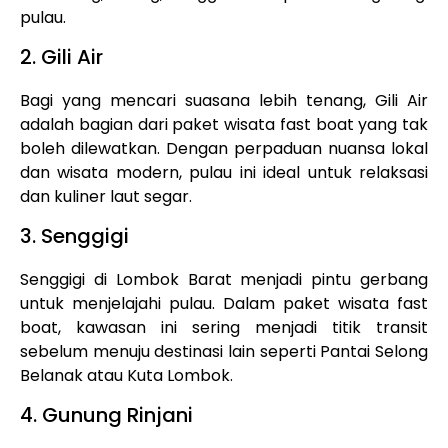
pulau.
2. Gili Air
Bagi yang mencari suasana lebih tenang, Gili Air
adalah bagian dari paket wisata fast boat yang tak
boleh dilewatkan. Dengan perpaduan nuansa lokal
dan wisata modern, pulau ini ideal untuk relaksasi
dan kuliner laut segar.
3. Senggigi
Senggigi di Lombok Barat menjadi pintu gerbang
untuk menjelajahi pulau. Dalam paket wisata fast
boat, kawasan ini sering menjadi titik transit
sebelum menuju destinasi lain seperti Pantai Selong
Belanak atau Kuta Lombok.
4. Gunung Rinjani