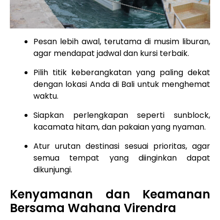
Pesan lebih awal, terutama di musim liburan,
agar mendapat jadwal dan kursi terbaik.
Pilih titik keberangkatan yang paling dekat
dengan lokasi Anda di Bali untuk menghemat
waktu.
Siapkan perlengkapan seperti sunblock,
kacamata hitam, dan pakaian yang nyaman.
Atur urutan destinasi sesuai prioritas, agar
semua tempat yang diinginkan dapat
dikunjungi.
Kenyamanan dan Keamanan
Bersama Wahana Virendra