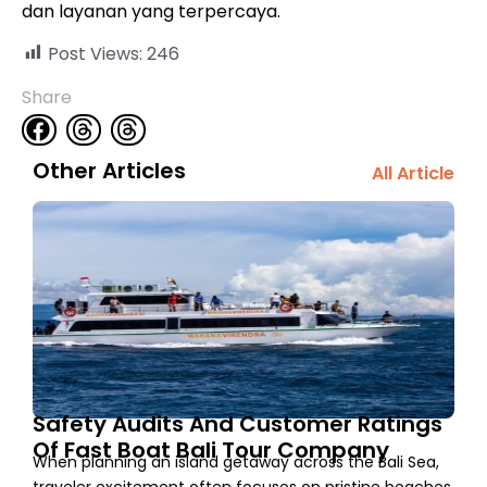
dan layanan yang terpercaya.
Post Views:
246
Share
Other Articles
All Article
Safety Audits And Customer Ratings
Of Fast Boat Bali Tour Company
When planning an island getaway across the Bali Sea,