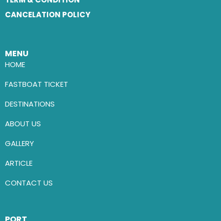
CANCELATION POLICY
MENU
HOME
FASTBOAT TICKET
DESTINATIONS
ABOUT US
GALLERY
ARTICLE
CONTACT US
PORT