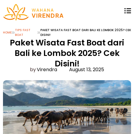
»
TIPS FAST
»
PAKET WISATA FAST BOAT DARI BALI KE LOMBOK 2025? CEK
HOME
BOAT
DISINI!
Paket Wisata Fast Boat dari
Bali ke Lombok 2025? Cek
Disini!
Virendra
August 13, 2025