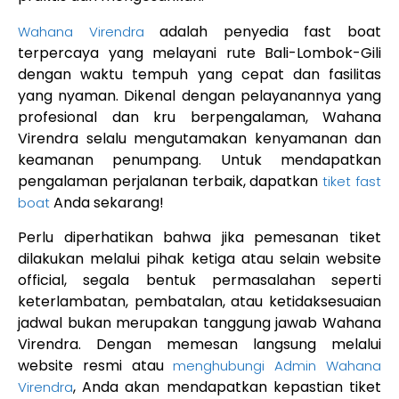
adalah penyedia fast boat
Wahana Virendra
terpercaya yang melayani rute Bali-Lombok-Gili
dengan waktu tempuh yang cepat dan fasilitas
yang nyaman. Dikenal dengan pelayanannya yang
profesional dan kru berpengalaman, Wahana
Virendra selalu mengutamakan kenyamanan dan
keamanan penumpang. Untuk mendapatkan
pengalaman perjalanan terbaik, dapatkan
tiket fast
Anda sekarang!
boat
Perlu diperhatikan bahwa jika pemesanan tiket
dilakukan melalui pihak ketiga atau selain website
official, segala bentuk permasalahan seperti
keterlambatan, pembatalan, atau ketidaksesuaian
jadwal bukan merupakan tanggung jawab Wahana
Virendra. Dengan memesan langsung melalui
website resmi atau
menghubungi Admin Wahana
, Anda akan mendapatkan kepastian tiket
Virendra