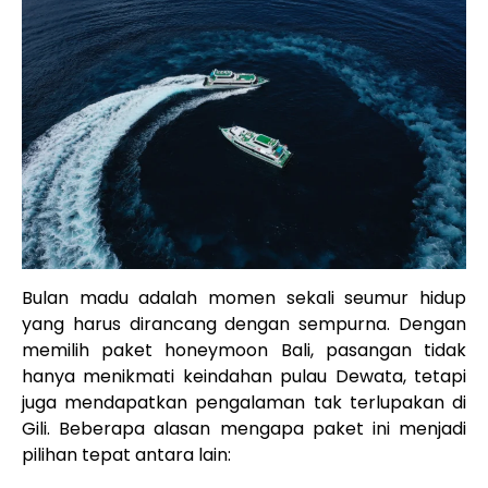
Bulan madu adalah momen sekali seumur hidup
yang harus dirancang dengan sempurna. Dengan
memilih paket honeymoon Bali, pasangan tidak
hanya menikmati keindahan pulau Dewata, tetapi
juga mendapatkan pengalaman tak terlupakan di
Gili. Beberapa alasan mengapa paket ini menjadi
pilihan tepat antara lain: