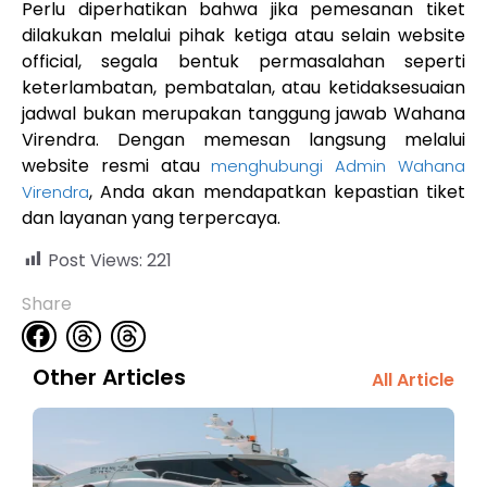
Perlu diperhatikan bahwa jika pemesanan tiket
dilakukan melalui pihak ketiga atau selain website
official, segala bentuk permasalahan seperti
keterlambatan, pembatalan, atau ketidaksesuaian
jadwal bukan merupakan tanggung jawab Wahana
Virendra. Dengan memesan langsung melalui
website resmi atau
menghubungi Admin Wahana
, Anda akan mendapatkan kepastian tiket
Virendra
dan layanan yang terpercaya.
Post Views:
221
Share
Other Articles
All Article