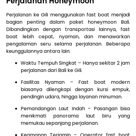
Perjalanan Honeymoon
Perjalanan ke Gili menggunakan fast boat menjadi
bagian penting dalam paket honeymoon Bali.
Dibandingkan dengan transportasi lainnya, fast
boat lebih cepat, nyaman, dan menawarkan
pengalaman seru selama perjalanan. Beberapa
keunggulannya antara lain:
Waktu Tempuh Singkat – Hanya sekitar 2 jam
perjalanan dari Bali ke Gili.
Fasilitas Nyaman – Fast boat modern
biasanya dilengkapi dengan kursi empuk,
pendingin udara, hingga layanan minuman.
Pemandangan Laut Indah – Pasangan bisa
menikmati panorama laut biru yang
memukau sepanjang perjalanan.
Keamanan Terjamin – Operator fast boat