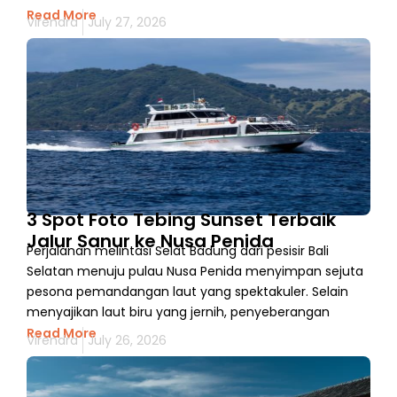
Read More
Virendra
July 27, 2026
3 Spot Foto Tebing Sunset Terbaik
Jalur Sanur ke Nusa Penida
Perjalanan melintasi Selat Badung dari pesisir Bali
Selatan menuju pulau Nusa Penida menyimpan sejuta
pesona pemandangan laut yang spektakuler. Selain
menyajikan laut biru yang jernih, penyeberangan
Read More
Virendra
July 26, 2026