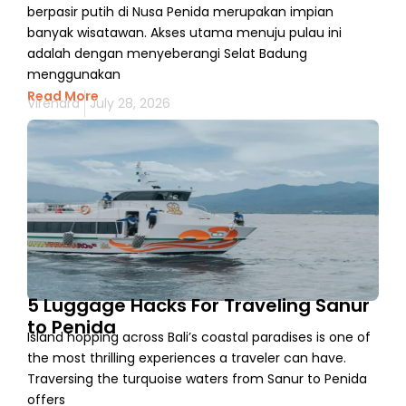
berpasir putih di Nusa Penida merupakan impian
banyak wisatawan. Akses utama menuju pulau ini
adalah dengan menyeberangi Selat Badung
menggunakan
Read More
Virendra
July 28, 2026
5 Luggage Hacks For Traveling Sanur
to Penida
Island hopping across Bali’s coastal paradises is one of
the most thrilling experiences a traveler can have.
Traversing the turquoise waters from Sanur to Penida
offers