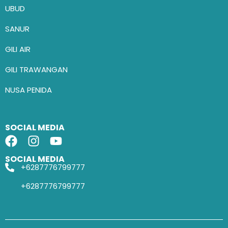
UBUD
SANUR
GILI AIR
GILI TRAWANGAN
NUSA PENIDA
SOCIAL MEDIA
SOCIAL MEDIA
+6287776799777
+6287776799777