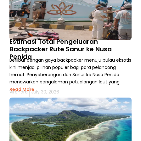
Estimasi Total Pengeluaran
Backpacker Rute Sanur ke Nusa
Penida
Berlibur dengan gaya backpacker menuju pulau eksotis
kini menjadi pilihan populer bagi para pelancong
hemat. Penyeberangan dari Sanur ke Nusa Penida
menawarkan pengalaman petualangan laut yang
Read More
Virendra
July 30, 2026