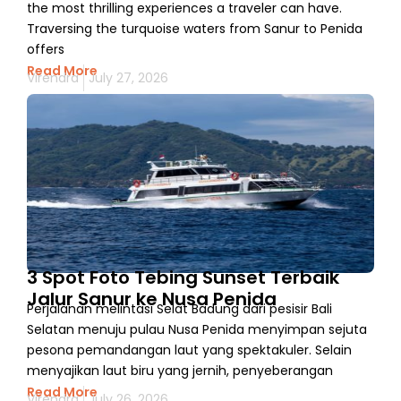
the most thrilling experiences a traveler can have.
Traversing the turquoise waters from Sanur to Penida
offers
Read More
Virendra
July 27, 2026
3 Spot Foto Tebing Sunset Terbaik
Jalur Sanur ke Nusa Penida
Perjalanan melintasi Selat Badung dari pesisir Bali
Selatan menuju pulau Nusa Penida menyimpan sejuta
pesona pemandangan laut yang spektakuler. Selain
menyajikan laut biru yang jernih, penyeberangan
Read More
Virendra
July 26, 2026