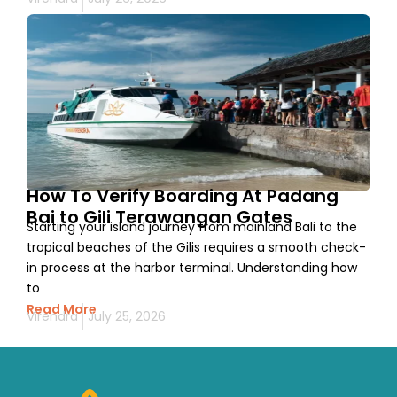
How To Verify Boarding At Padang
Bai to Gili Terawangan Gates
Starting your island journey from mainland Bali to the
tropical beaches of the Gilis requires a smooth check-
in process at the harbor terminal. Understanding how
to
Read More
Virendra
July 25, 2026