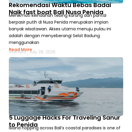
Rekomendasi Waktu Bebas Badai
Naik fast boat Bali Nusa Penida
Menikmati keindahan tebing karang dan pantai
berpasir putih di Nusa Penida merupakan impian
banyak wisatawan. Akses utama menuju pulau ini
adalah dengan menyeberangi Selat Badung
menggunakan
Read More
Virendra
July 28, 2026
5 Luggage Hacks For Traveling Sanur
to Penida
Island hopping across Bali’s coastal paradises is one of