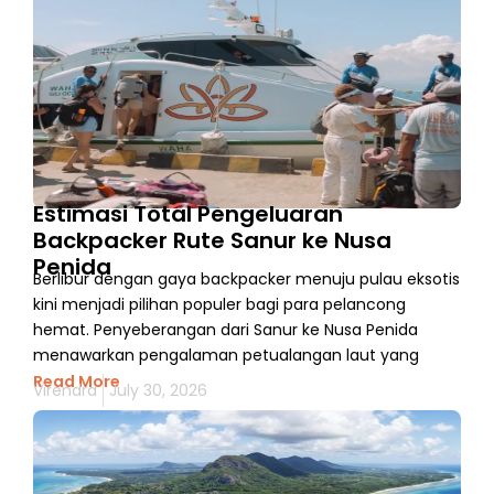
Estimasi Total Pengeluaran
Backpacker Rute Sanur ke Nusa
Penida
Berlibur dengan gaya backpacker menuju pulau eksotis
kini menjadi pilihan populer bagi para pelancong
hemat. Penyeberangan dari Sanur ke Nusa Penida
menawarkan pengalaman petualangan laut yang
Read More
Virendra
July 30, 2026