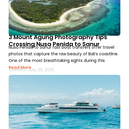
3 Mount Agung Photography Tips
Crossing Nusa Penida to Sanur
Nusa Penida to Sanur fast boat transfers offer travel
photos that capture the raw beauty of Bali’s coastline.
One of the most breathtaking sights during this
Read More
Virendra
July 29, 2026