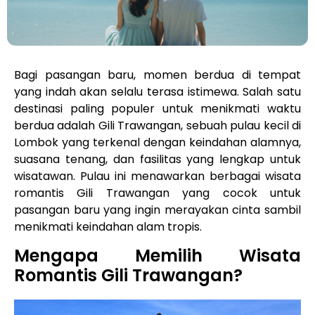
Bagi pasangan baru, momen berdua di tempat
yang indah akan selalu terasa istimewa. Salah satu
destinasi paling populer untuk menikmati waktu
berdua adalah Gili Trawangan, sebuah pulau kecil di
Lombok yang terkenal dengan keindahan alamnya,
suasana tenang, dan fasilitas yang lengkap untuk
wisatawan. Pulau ini menawarkan berbagai wisata
romantis Gili Trawangan yang cocok untuk
pasangan baru yang ingin merayakan cinta sambil
menikmati keindahan alam tropis.
Mengapa Memilih Wisata
Romantis Gili Trawangan?