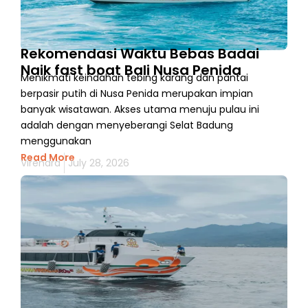
Rekomendasi Waktu Bebas Badai
Naik fast boat Bali Nusa Penida
Menikmati keindahan tebing karang dan pantai
berpasir putih di Nusa Penida merupakan impian
banyak wisatawan. Akses utama menuju pulau ini
adalah dengan menyeberangi Selat Badung
menggunakan
Read More
Virendra
July 28, 2026