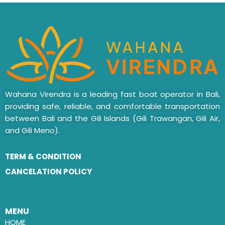
Wahana Virendra is a leading fast boat operator in Bali,
providing safe, reliable, and comfortable transportation
between Bali and the Gili Islands (Gili Trawangan, Gili Air,
and Gili Meno).
TERM & CONDITION
CANCELATION POLICY
MENU
HOME